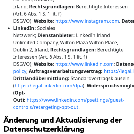
Irland;
Rechtsgrundlagen:
Berechtigte Interessen
(Art. 6 Abs. 1 S. 1 lit. f)
DSGVO);
Website:
https://www.instagram.com
.
Date
LinkedIn:
Soziales
Netzwerk;
Dienstanbieter:
LinkedIn Irland
Unlimited Company, Wilton Plaza Wilton Place,
Dublin 2, Irland;
Rechtsgrundlagen:
Berechtigte
Interessen (Art. 6 Abs. 1 S. 1 lit. f)
DSGVO);
Website:
https://www.linkedin.com
;
Datens
policy
;
Auftragsverarbeitungsvertrag:
https://legal
Drittlandübermittlung:
Standardvertragsklauseln
(
https://legal.linkedin.com/dpa
).
Widerspruchsmögli
(Opt-
Out):
https://www.linkedin.com/psettings/guest-
controls/retargeting-opt-out
.
Änderung und Aktualisierung der
Datenschutzerklärung