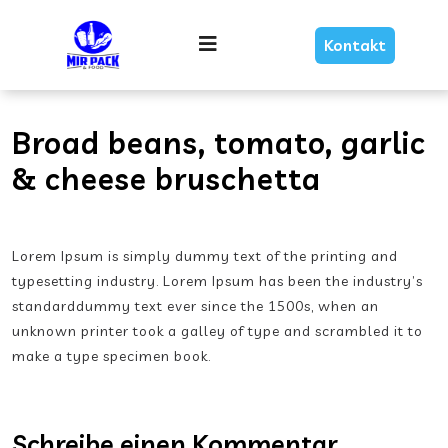
Skip
Link
Menu
Kontakt
Text
Broad beans, tomato, garlic
& cheese bruschetta
Lorem Ipsum is simply dummy text of the printing and
typesetting industry. Lorem Ipsum has been the industry’s
standarddummy text ever since the 1500s, when an
unknown printer took a galley of type and scrambled it to
make a type specimen book.
Schreibe einen Kommentar