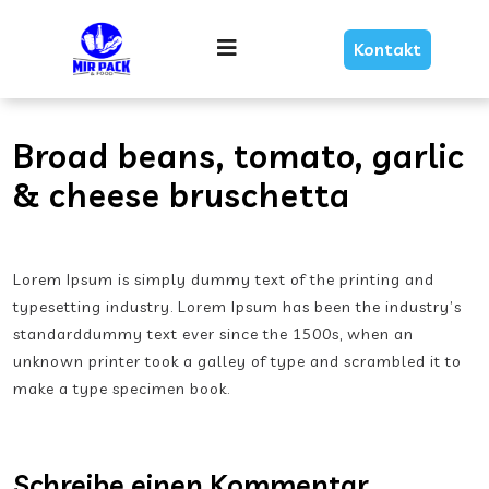
Skip
Link
Menu
Kontakt
Text
Broad beans, tomato, garlic
& cheese bruschetta
Lorem Ipsum is simply dummy text of the printing and
typesetting industry. Lorem Ipsum has been the industry’s
standarddummy text ever since the 1500s, when an
unknown printer took a galley of type and scrambled it to
make a type specimen book.
Schreibe einen Kommentar