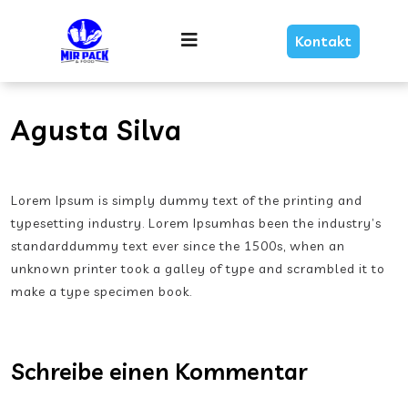
Skip
Link
Menu
Kontakt
Text
Agusta Silva
Lorem Ipsum is simply dummy text of the printing and
typesetting industry. Lorem Ipsumhas been the industry’s
standarddummy text ever since the 1500s, when an
unknown printer took a galley of type and scrambled it to
make a type specimen book.
Schreibe einen Kommentar